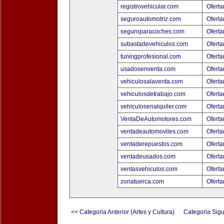
registrovehicular.com
Oferta
seguroautomotriz.com
Oferta
seguroparacoches.com
Oferta
subastadevehiculos.com
Oferta
tuningprofesional.com
Oferta
usadosenventa.com
Oferta
vehiculosalaventa.com
Oferta
vehiculosdetrabajo.com
Oferta
vehiculosenalquiler.com
Oferta
VentaDeAutomotores.com
Oferta
ventadeautomoviles.com
Oferta
ventaderepuestos.com
Oferta
ventadeusados.com
Oferta
ventasvehiculos.com
Oferta
zonatuerca.com
Oferta
<< Categoria Anterior (Artes y Cultura)
Categoria Sigu