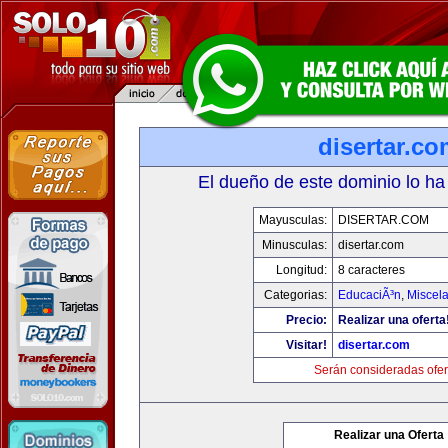
disertar.c
El dueño de este dominio lo ha
Mayusculas:
DISERTAR.COM
Minusculas:
disertar.com
Longitud:
8 caracteres
Categorias:
EducaciÃ³n
,
Miscela
Precio:
Realizar una oferta
Visitar!
disertar.com
Serán consideradas ofer
Realizar una Oferta