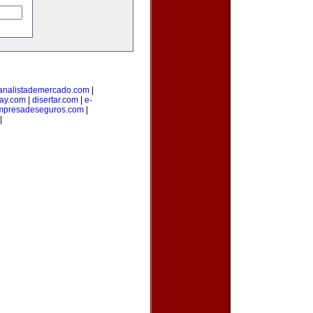
analistademercado.com
|
ay.com
|
disertar.com
|
e-
mpresadeseguros.com
|
|