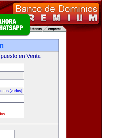
om
 puesto en Venta
neas (varios)
!
tas