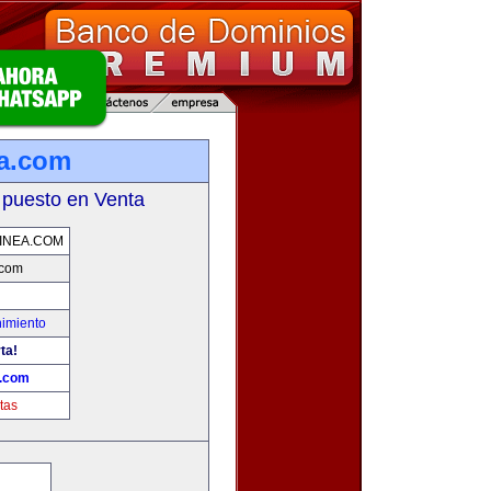
a.com
 puesto en Venta
INEA.COM
.com
nimiento
ta!
a.com
tas