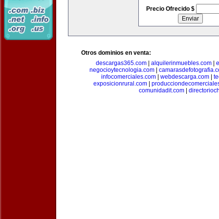
Precio Ofrecido $
Otros dominios en venta:
descargas365.com
|
alquilerinmuebles.com
|
e
negocioytecnologia.com
|
camarasdefotografia.
infocomerciales.com
|
webdescarga.com
|
t
exposicionrural.com
|
producciondecomerciale
comunidadit.com
|
directorioc