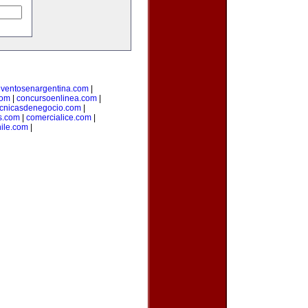
ventosenargentina.com
|
com
|
concursoenlinea.com
|
ecnicasdenegocio.com
|
s.com
|
comercialice.com
|
hile.com
|