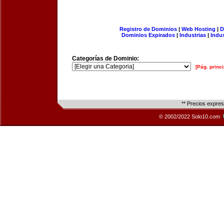
Registro de Dominios
|
Web Hosting
|
D
Dominios Expirados
|
Industrias
|
Indu
Categorías de Dominio:
[Pág. princi
** Precios expre
© 2002/2022 Solo10.com