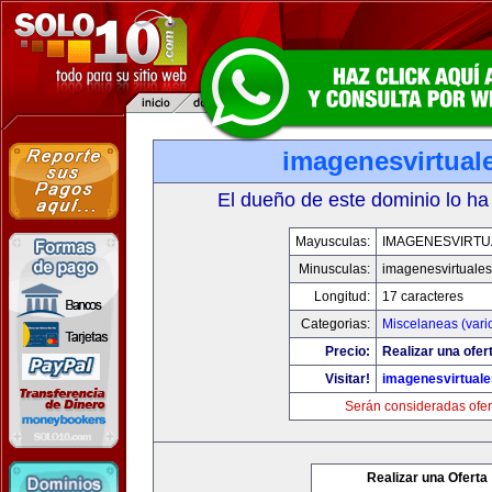
imagenesvirtual
El dueño de este dominio lo ha
Mayusculas:
IMAGENESVIRTU
Minusculas:
imagenesvirtuale
Longitud:
17 caracteres
Categorias:
Miscelaneas (vari
Precio:
Realizar una ofer
Visitar!
imagenesvirtual
Serán consideradas ofer
Realizar una Oferta