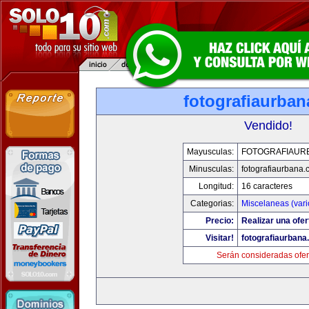
fotografiaurba
Vendido!
Mayusculas:
FOTOGRAFIAUR
Minusculas:
fotografiaurbana
Longitud:
16 caracteres
Categorias:
Miscelaneas (vari
Precio:
Realizar una ofer
Visitar!
fotografiaurbana
Serán consideradas ofer