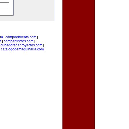
om
|
campoenventa.com
|
m
|
compartirfotos.com
|
ncubadoradeproyectos.com
|
|
catalogodemaquinaria.com
|