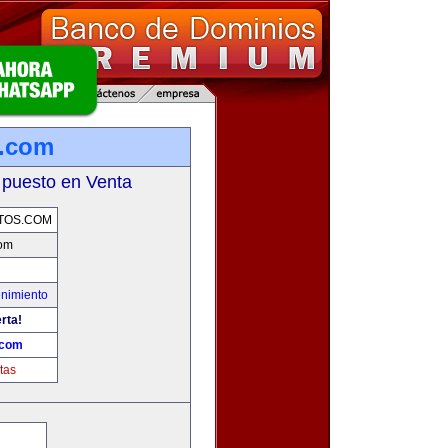
s.com
 puesto en Venta
TOS.COM
com
enimiento
rta!
.com
tas