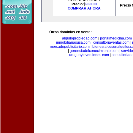
COMPRAR AHORA
Precio $
980.00
Precio 
COMPRAR AHORA
Otros dominios en venta:
alquilopropiedad.com
|
portalmedicina.com
inmobiliariasusa.com
|
consultoriaventas.com
|
mercadopublicitario.com
|
bienesraicesenalquiler.
|
gerenciadelconocimiento.com
|
servid
uruguayinversiones.com
|
consultoriad