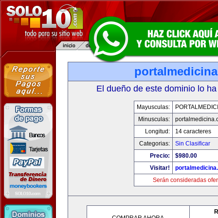
portalmedicin
El dueño de este dominio lo ha
Mayusculas:
PORTALMEDIC
Minusculas:
portalmedicina
Longitud:
14 caracteres
Categorias:
Sin Clasificar
Precio:
$980.00
Visitar!
portalmedicina
Serán consideradas ofer
R