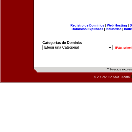
Registro de Dominios
|
Web Hosting
|
D
Dominios Expirados
|
Industrias
|
Indu
Categorías de Dominio:
[Pág. princi
** Precios expre
© 2002/2022 Solo10.com