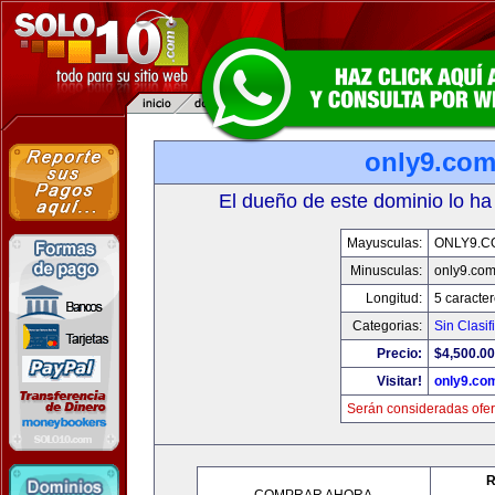
only9.co
El dueño de este dominio lo ha
Mayusculas:
ONLY9.C
Minusculas:
only9.co
Longitud:
5 caracte
Categorias:
Sin Clasif
Precio:
$4,500.00
Visitar!
only9.co
Serán consideradas ofer
R