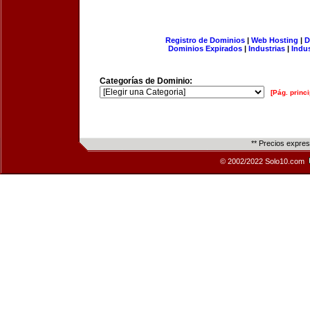
Registro de Dominios
|
Web Hosting
|
D
Dominios Expirados
|
Industrias
|
Indu
Categorías de Dominio:
[Pág. princi
** Precios expre
© 2002/2022 Solo10.com