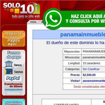
panamainmuebl
El dueño de este dominio lo ha
Mayusculas:
PANAMAINMUE
Minusculas:
panamainmueble
Longitud:
15 caracteres
Categorias:
Sin Clasificar
Precio:
$2,500.00
Visitar!
panamainmuebl
Serán consideradas ofer
R