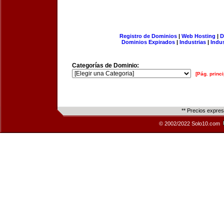
Registro de Dominios
|
Web Hosting
|
D
Dominios Expirados
|
Industrias
|
Indu
Categorías de Dominio:
[Pág. princi
** Precios expre
© 2002/2022 Solo10.com