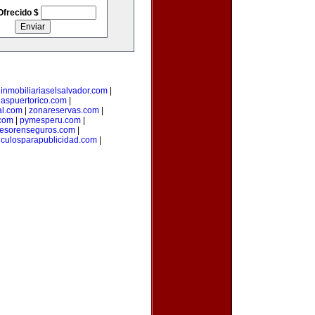
Ofrecido $
|
inmobiliariaselsalvador.com
|
iaspuertorico.com
|
al.com
|
zonareservas.com
|
.com
|
pymesperu.com
|
esorenseguros.com
|
ticulosparapublicidad.com
|