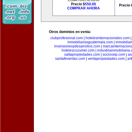
COMPRAR AHORA
Precio $
550.00
Precio 
COMPRAR AHORA
Otros dominios en venta:
clubprofesional.com
|
hotelesinternacionales.com
inmobiliariasguatemala.com
|
inmobiliar
inversionesydesarrollos.com
|
marcainternacion
hotelescozumel.com
|
industriainmobiliaria
saltapropiedades.com
|
sociosvip.com
|
as
santafeventas.com
|
ventapropiedades.com
|
ar