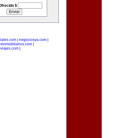
Ofrecido $
iales.com
|
negociosya.com
|
esinmobiliarios.com
|
viajes.com
|