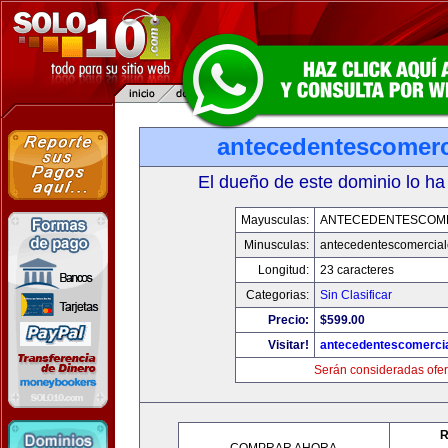
antecedentescomerc
El dueño de este dominio lo ha
Mayusculas:
ANTECEDENTESCOM
Minusculas:
antecedentescomercia
Longitud:
23 caracteres
Categorias:
Sin Clasificar
Precio:
$599.00
Visitar!
antecedentescomerci
Serán consideradas ofer
R