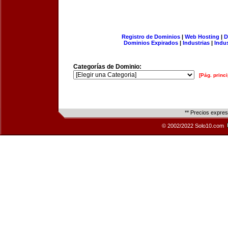
Registro de Dominios
|
Web Hosting
|
D
Dominios Expirados
|
Industrias
|
Indu
Categorías de Dominio:
[Pág. princi
** Precios expre
© 2002/2022 Solo10.com