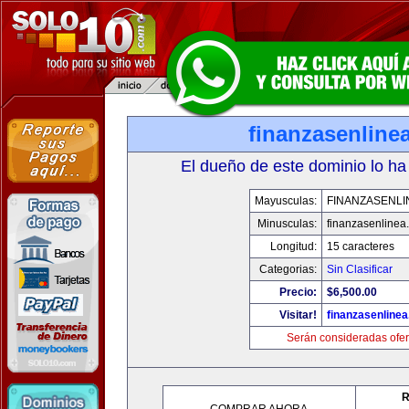
finanzasenline
El dueño de este dominio lo ha
Mayusculas:
FINANZASENLI
Minusculas:
finanzasenlinea
Longitud:
15 caracteres
Categorias:
Sin Clasificar
Precio:
$6,500.00
Visitar!
finanzasenline
Serán consideradas ofer
R