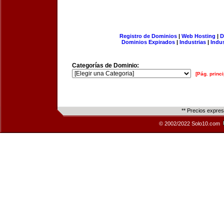
Registro de Dominios
|
Web Hosting
|
D
Dominios Expirados
|
Industrias
|
Indu
Categorías de Dominio:
[Pág. princi
** Precios expre
© 2002/2022 Solo10.com