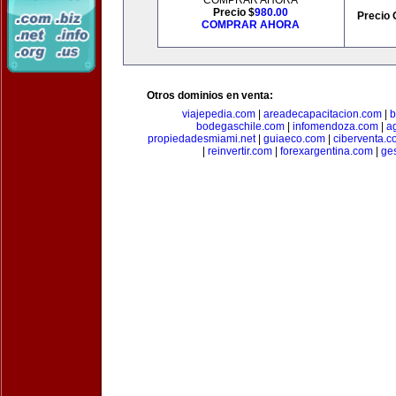
COMPRAR AHORA
Precio $
980.00
Precio 
COMPRAR AHORA
Otros dominios en venta:
viajepedia.com
|
areadecapacitacion.com
|
b
bodegaschile.com
|
infomendoza.com
|
a
propiedadesmiami.net
|
guiaeco.com
|
ciberventa.c
|
reinvertir.com
|
forexargentina.com
|
ge