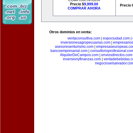
COMPRAR AHORA
Precio $
9,999.00
Precio 
COMPRAR AHORA
Otros dominios en venta:
ventaconsultiva.com
|
expociudad.com
|
inversionesagropecuarias.com
|
empresario
asesoresenturismo.com
|
empresaseuropeas.c
bancoempresarial.com
|
consultorioprofesional.co
AlquilerDeCampos.com
|
enviosdirectos.com
inversionyfinanzas.com
|
ventadebebidas.
negocioselsalvador.co