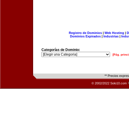
Registro de Dominios
|
Web Hosting
|
D
Dominios Expirados
|
Industrias
|
Indu
Categorías de Dominio:
[Pág. princi
** Precios expre
© 2002/2022 Solo10.com