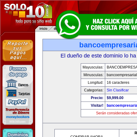
bancoempresari
El dueño de este dominio lo ha
Mayusculas:
BANCOEMPRESA
Minusculas:
bancoempresaria
Longitud:
16 caracteres
Categorias:
Sin Clasificar
Precio:
$9,999.00
Visitar!
bancoempresaria
Serán consideradas ofer
R