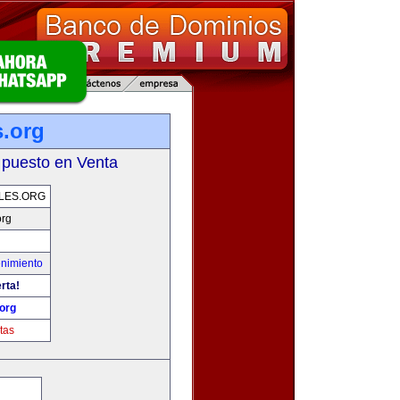
s.org
 puesto en Venta
LES.ORG
org
enimiento
rta!
org
tas