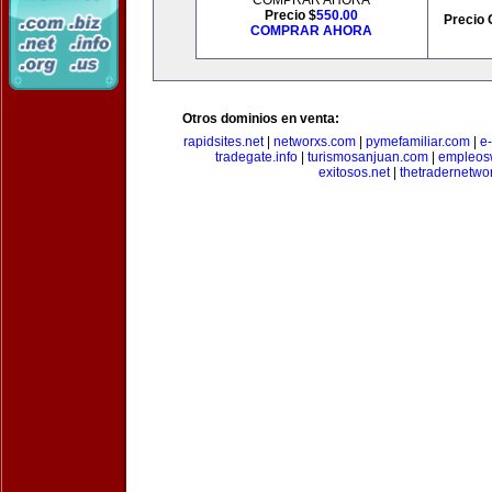
COMPRAR AHORA
Precio $
550.00
Precio 
COMPRAR AHORA
Otros dominios en venta:
rapidsites.net
|
networxs.com
|
pymefamiliar.com
|
e
tradegate.info
|
turismosanjuan.com
|
empleos
exitosos.net
|
thetradernetwo