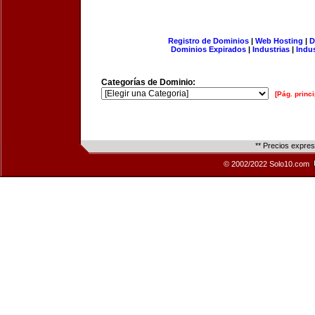
Registro de Dominios
|
Web Hosting
|
D
Dominios Expirados
|
Industrias
|
Indu
Categorías de Dominio:
[Pág. princi
** Precios expre
© 2002/2022 Solo10.com