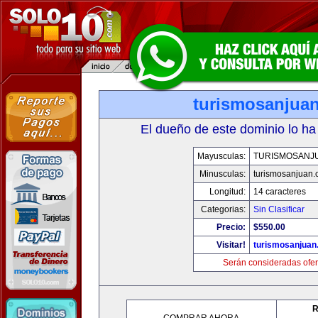
turismosanjua
El dueño de este dominio lo ha
Mayusculas:
TURISMOSANJ
Minusculas:
turismosanjuan
Longitud:
14 caracteres
Categorias:
Sin Clasificar
Precio:
$550.00
Visitar!
turismosanjuan
Serán consideradas ofer
R