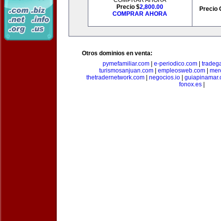
COMPRAR AHORA
Precio $
2,800.00
Precio 
COMPRAR AHORA
Otros dominios en venta:
pymefamiliar.com
|
e-periodico.com
|
tradega
turismosanjuan.com
|
empleosweb.com
|
mer
thetradernetwork.com
|
negocios.io
|
guiapinamar
fonox.es
|