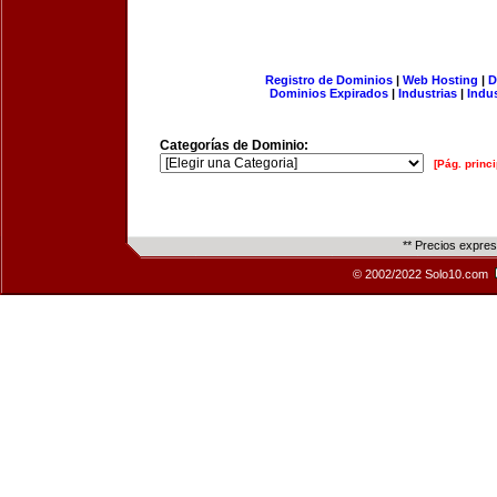
Registro de Dominios
|
Web Hosting
|
D
Dominios Expirados
|
Industrias
|
Indu
Categorías de Dominio:
[Pág. princi
** Precios expre
© 2002/2022 Solo10.com